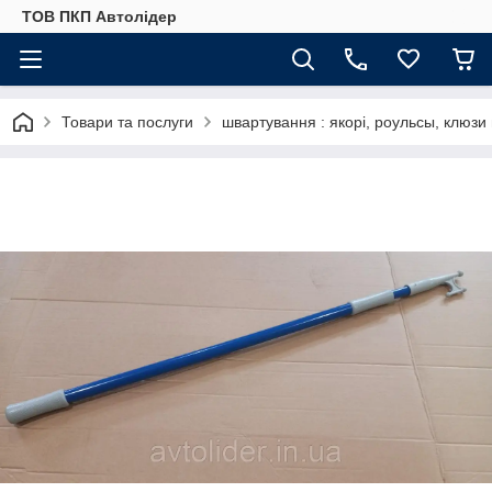
ТОВ ПКП Автолідер
Товари та послуги
швартування : якорі, роульсы, клюзи 