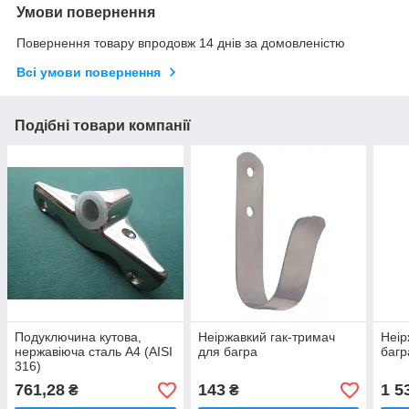
Умови повернення
Повернення товару впродовж 14 днів за домовленістю
Всі умови повернення
Подібні товари компанії
Подуключина кутова,
Неіржавкий гак-тримач
Неір
нержавіюча сталь А4 (AISI
для багра
багр
316)
761,28
143
1 5
₴
₴