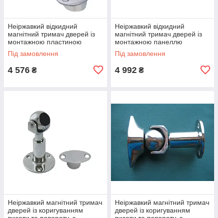
Неіржавкий відкидний
Неіржавкий відкидний
магнітний тримач дверей із
магнітний тримач дверей із
монтажною пластиною
монтажною панеллю
Під замовлення
Під замовлення
4 576
4 992
₴
₴
Неіржавкий магнітний тримач
Неіржавкий магнітний тримач
дверей із коригуванням
дверей із коригуванням
висоти та повороту, з
висоти та повороту, з