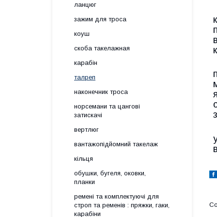
ланцюг
зажим для троса
коуш
скоба такелажная
карабін
талреп
наконечник троса
норсемани та цангові
затискачі
вертлюг
вантажопідйомний такелаж
кільця
обушки, бугеля, оковки,
планки
ремені та комплектуючі для
строп та ременів : пряжки, гаки,
карабіни