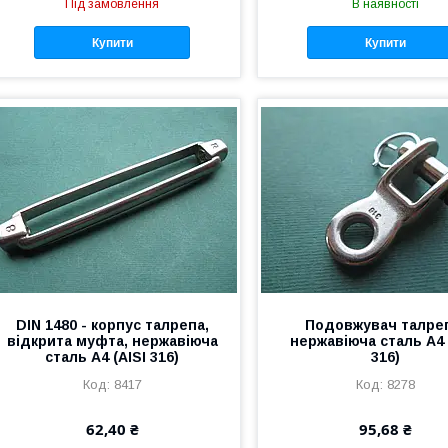
Під замовлення
В наявності
Купити
Купити
DIN 1480 - корпус талрепа,
Подовжувач талре
відкрита муфта, нержавіюча
нержавіюча сталь А4 
сталь А4 (AISI 316)
316)
8417
8278
62,40 ₴
95,68 ₴