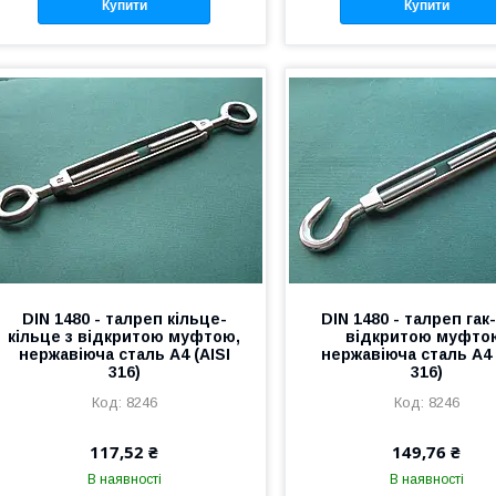
Купити
Купити
DIN 1480 - талреп кільце-
DIN 1480 - талреп гак-
кільце з відкритою муфтою,
відкритою муфто
нержавіюча сталь А4 (AISI
нержавіюча сталь А4 
316)
316)
8246
8246
117,52 ₴
149,76 ₴
В наявності
В наявності