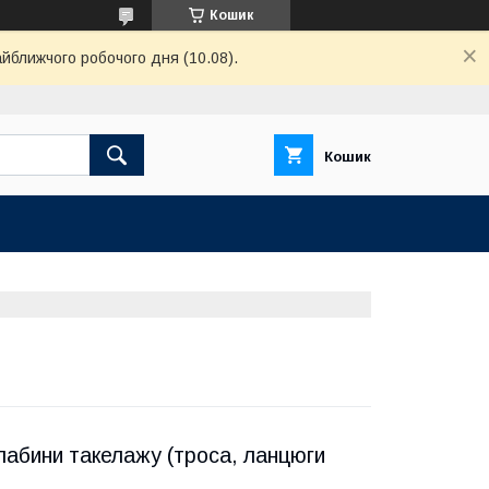
Кошик
айближчого робочого дня (10.08).
Кошик
лабини такелажу (троса, ланцюги