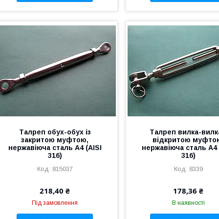
Талреп обух-обух із
Талреп вилка-вилк
закритою муфтою,
відкритою муфто
нержавіюча сталь А4 (AISI
нержавіюча сталь А4 
316)
316)
815037
8339
218,40 ₴
178,36 ₴
Під замовлення
В наявності