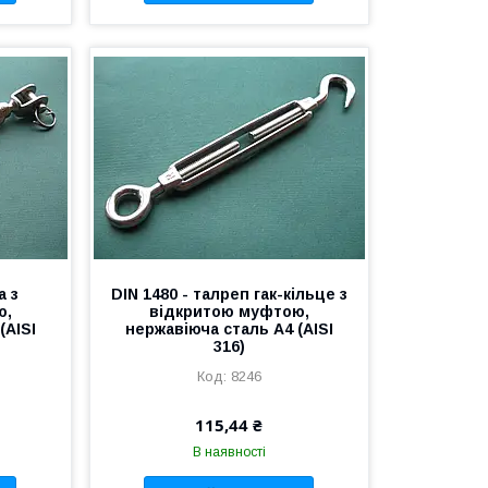
а з
DIN 1480 - талреп гак-кільце з
ю,
відкритою муфтою,
(AISI
нержавіюча сталь А4 (AISI
316)
8246
115,44 ₴
В наявності