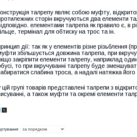
конструкція талрепу являє собою муфту, відкритого
протилежних сторін вкручуються два елементи тал
відповідно. елементами талрепа як правило є, в рі
кільце, термінал для обтиску на трос та ін.
принцип дії: так як у елементів різне різьблення (пр
муфти збільшується довжина талрепа, при вкручу
якщо закріпити елементи талрепу, наприклад один 
обусі, то при вкручуванні талрепу буде зменшуват
забиратися слабина троса, а надалі натяжка його 
у цій групі товарів представлені талрепи з відкри
висуванні, а також муфти та окремі елементи талр