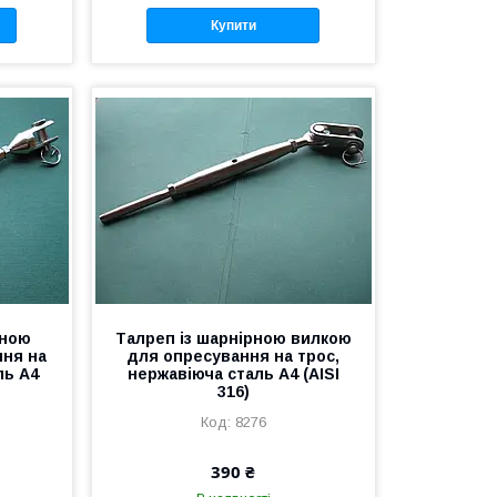
Купити
аною
Талреп із шарнірною вилкою
ння на
для опресування на трос,
ль А4
нержавіюча сталь А4 (AISI
316)
8276
390 ₴