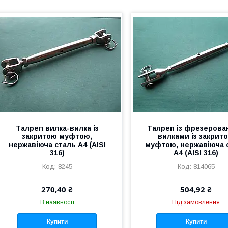
Талреп вилка-вилка із
Талреп із фрезеров
закритою муфтою,
вилками із закрит
нержавіюча сталь А4 (AISI
муфтою, нержавіюча 
316)
А4 (AISI 316)
8245
814065
270,40 ₴
504,92 ₴
В наявності
Під замовлення
Купити
Купити