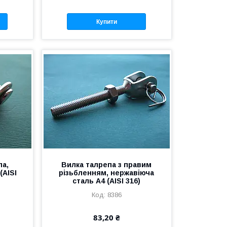
Купити
па,
Вилка талрепа з правим
(AISI
різьбленням, нержавіюча
сталь А4 (AISI 316)
8386
83,20 ₴