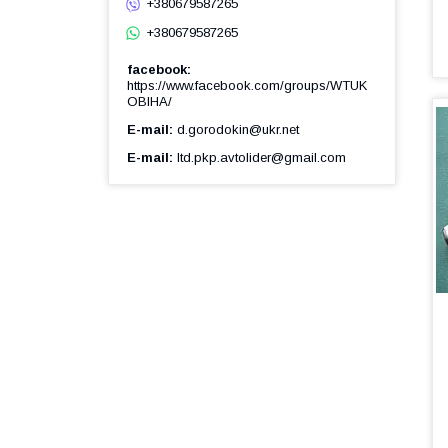
+380679587265
+380679587265
facebook
https://www.facebook.com/groups/WTUK
OBIHA/
E-mail
d.gorodokin@ukr.net
E-mail
ltd.pkp.avtolider@gmail.com