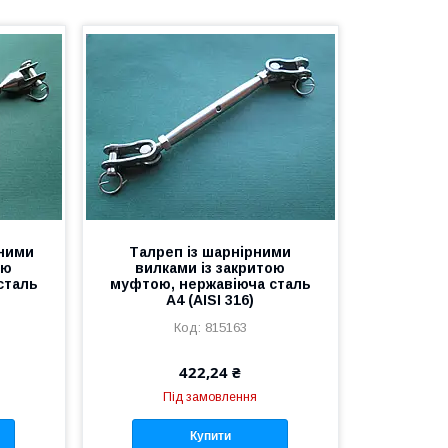
аними
Талреп із шарнірними
ою
вилками із закритою
сталь
муфтою, нержавіюча сталь
А4 (AISI 316)
815163
422,24 ₴
Під замовлення
Купити