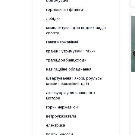
обмежувачі
горловини і фітинги
лебідки
комплектуючі для водних видів
спорту
гачки нержавіючі
кранці : утримувачі і гачки
трапи,драбини,сходи
навігаційне обладнання
швартування : якорі, роульсы,
клюзи нержавіючі та ін
аксесуари для човнового
мотора
горни нержавіючі
ветроуказатели
електрика
помпи, насоси