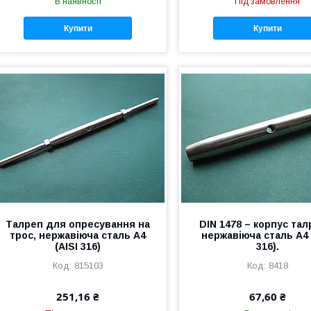
В наявності
Під замовлення
Купити
Купити
Талреп для опресування на
DIN 1478 – корпус тал
трос, нержавіюча сталь А4
нержавіюча сталь А4 
(AISI 316)
316).
815103
8418
251,16 ₴
67,60 ₴