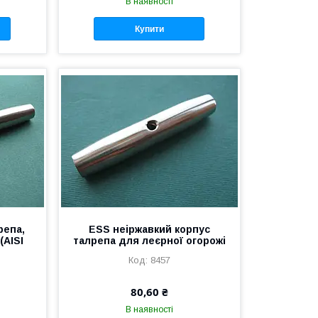
В наявності
Купити
репа,
ESS неіржавкий корпус
(AISI
талрепа для леєрної огорожі
8457
80,60 ₴
В наявності