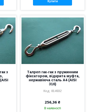
Купити
гак з
Талреп гак-гак з пружинним
ю,
фіксатором, відкрита муфта,
(AISI
нержавіюча сталь А4 (AISI
316)
814932
256,36 ₴
В наявності