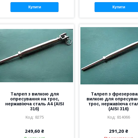
Купити
Купити
Талреп з вилкою для
Талреп з фрезеров
опресування на трос,
вилкою для опресува
нержавіюча сталь А4 (AISI
трос, нержавіюча ста
316)
(AISI 316)
8275
814066
249,60 ₴
291,20 ₴