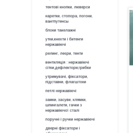
тентові кнопки, люверси
каретки, стопора, погони,
вантпутенсы
блоки такелажні
утки,кнехти і битенги
нержавіючі
релинг, леєри, тенти
вентиляція : нержавіючі
сітки,дефлектори,грибки
утримувачі, фіксатори,
підставки, флагштоки
петлі нержавіючі
замки, засуви, клямки,
шпингалети, гачки з
нержавіючої сталі
поручні і ручки нержавіючі
дверні фіксатори і