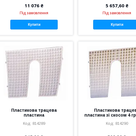
11 076 ₴
5 657,60 ₴
Під замовлення
Під замовлення
Купити
Купити
Пластикова трацева
Пластикова траце
пластина
пластина зі скосом 4 г
814289
814290