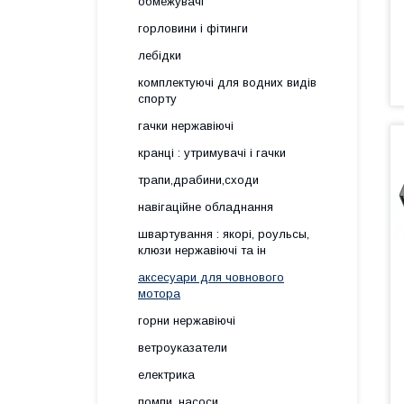
обмежувачі
горловини і фітинги
лебідки
комплектуючі для водних видів
спорту
гачки нержавіючі
кранці : утримувачі і гачки
трапи,драбини,сходи
навігаційне обладнання
швартування : якорі, роульсы,
клюзи нержавіючі та ін
аксесуари для човнового
мотора
горни нержавіючі
ветроуказатели
електрика
помпи, насоси