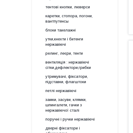
тентові кнопки, люверси
каретки, стопора, погони,
вантпутенсы
блоки такелажні
утки,кнехти і битенги
нержавіючі
релинг, леєри, тенти
вентиляція : нержавіючі
сітки,дефлектори,грибки
утримувачі, фіксатори,
підставки, флагштоки
петлі нержавіючі
замки, засуви, клямки,
шпингалети, гачки з
нержавіючої сталі
поручні і ручки нержавіючі
дверні фіксатори і