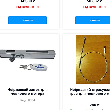
345,80 ₴
502,32 ₴
Під замовлення
Під замовлення
Купити
Купити
Неіржавкий замок для
Неіржавкий страхува
човнового мотора
трос для човнового м
8554
280 ₴