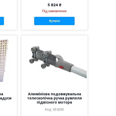
5 824 ₴
Під замовлення
Купити
ва
Алюмінієва подовжувальна
радуси
телескопічна ручка румпеля
підвісного мотора
814282