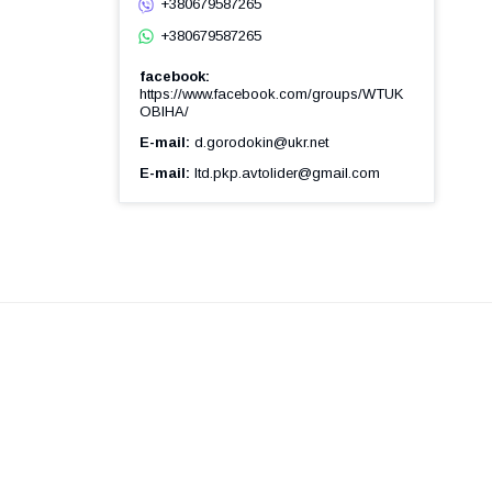
+380679587265
+380679587265
facebook
https://www.facebook.com/groups/WTUK
OBIHA/
E-mail
d.gorodokin@ukr.net
E-mail
ltd.pkp.avtolider@gmail.com