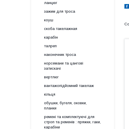
ланцюг
зажим для троса
коуш
скоба такелажная
карабін
талреп
наконечник троса
норсемани та цангові
затискачі
вертлюг
вантажопідйомний такелаж
кільця
обушки, бугеля, оковки,
планки
ремені та комплектуючі для
строп та ременів : пряжки, гаки,
карабіни