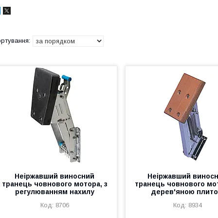
Неіржавший виносний
Неіржавший винос
транець човнового мотора, з
транець човнового мот
регулюванням нахилу
дерев'яною плит
8706
8934