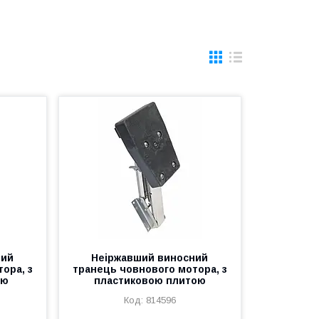
ний
Неіржавший виносний
ора, з
транець човнового мотора, з
ою
пластиковою плитою
814596