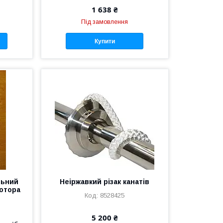
1 638 ₴
Під замовлення
Купити
льний
Неіржавкий різак канатів
отора
8528425
5 200 ₴