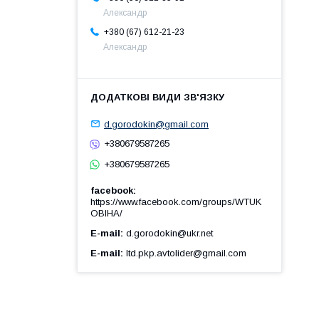
Александр
+380 (67) 612-21-23
Александр
d.gorodokin@gmail.com
+380679587265
+380679587265
facebook
https://www.facebook.com/groups/WTUK
OBIHA/
E-mail
d.gorodokin@ukr.net
E-mail
ltd.pkp.avtolider@gmail.com