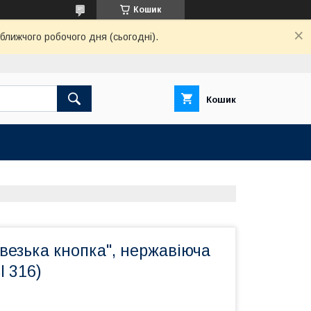
Кошик
ближчого робочого дня (сьогодні).
Кошик
рвезька кнопка", нержавіюча
I 316)