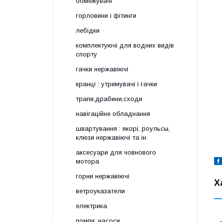
обмежувачі
горловини і фітинги
лебідки
комплектуючі для водних видів
спорту
гачки нержавіючі
кранці : утримувачі і гачки
трапи,драбини,сходи
навігаційне обладнання
швартування : якорі, роульсы,
клюзи нержавіючі та ін
аксесуари для човнового
мотора
горни нержавіючі
Х
ветроуказатели
електрика
помпи, насоси