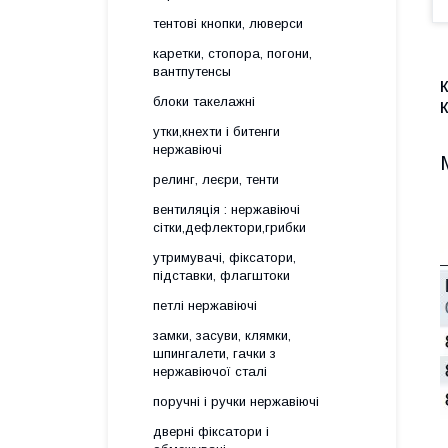
тентові кнопки, люверси
каретки, стопора, погони,
вантпутенсы
блоки такелажні
утки,кнехти і битенги
нержавіючі
релинг, леєри, тенти
вентиляція : нержавіючі
сітки,дефлектори,грибки
утримувачі, фіксатори,
підставки, флагштоки
петлі нержавіючі
замки, засуви, клямки,
шпингалети, гачки з
нержавіючої сталі
поручні і ручки нержавіючі
дверні фіксатори і