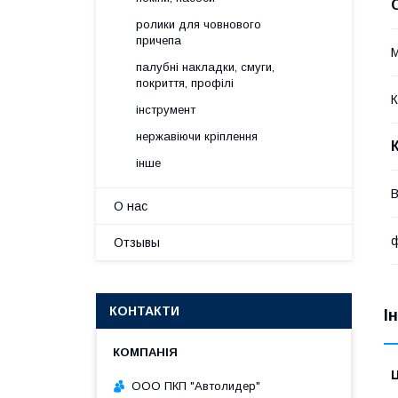
ролики для човнового
причепа
М
палубні накладки, смуги,
покриття, профілі
К
інструмент
нержавіючи кріплення
інше
О нас
ф
Отзывы
КОНТАКТИ
І
Ц
ООО ПКП "Автолидер"