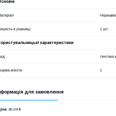
Основні
атеріал
Нержавію
ількість в упаковці
1 шт.
Користувальницькі характеристики
Вид
тентова 
орма кнехти
1
нформація для замовлення
іна:
40,04 ₴