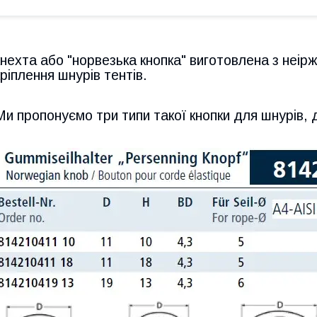
кнехта або "норвезька кнопка" виготовлена з неір
кріплення шнурів тентів.
Ми пропонуємо три типи такої кнопки для шнурів, д