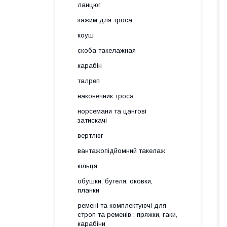
ланцюг
зажим для троса
коуш
скоба такелажная
карабін
талреп
наконечник троса
норсемани та цангові
затискачі
вертлюг
вантажопідйомний такелаж
кільця
обушки, бугеля, оковки,
планки
ремені та комплектуючі для
строп та ременів : пряжки, гаки,
карабіни