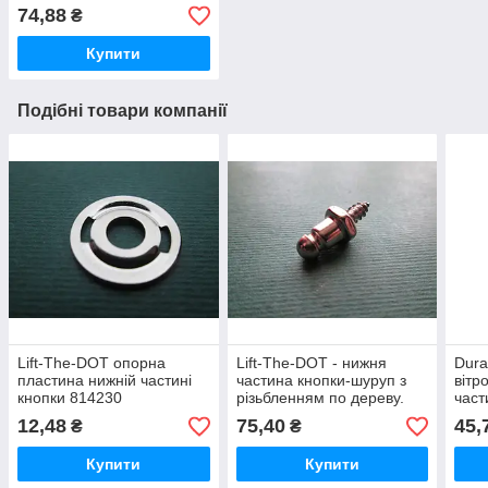
74,88
₴
Купити
Подібні товари компанії
Lift-The-DOT опорна
Lift-The-DOT - нижня
Dura
пластина нижній частині
частина кнопки-шуруп з
вітр
кнопки 814230
різьбленням по дереву.
част
12,48
75,40
45,
₴
₴
Купити
Купити