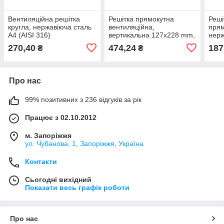
Вентиляційна решітка
Решітка прямокутна
Реші
кругла, нержавіюча сталь
вентиляційна,
прям
А4 (AISI 316)
вертикальна 127х228 mm,
нерж
нержавіюча сталь А4 (AISI
316)
270,40
474,24
187
₴
₴
316)
Про нас
99% позитивних з 236 відгуків за рік
Працює з 02.10.2012
м. Запоріжжя
ул. Чубанова, 1, Запоріжжя, Україна
Контакти
Сьогодні вихідний
Показати весь графік роботи
Про нас