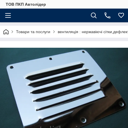
ТОВ ПКП Автолідер
Товари та послуги
вентиляція : нержавіючі сітки,дефлек