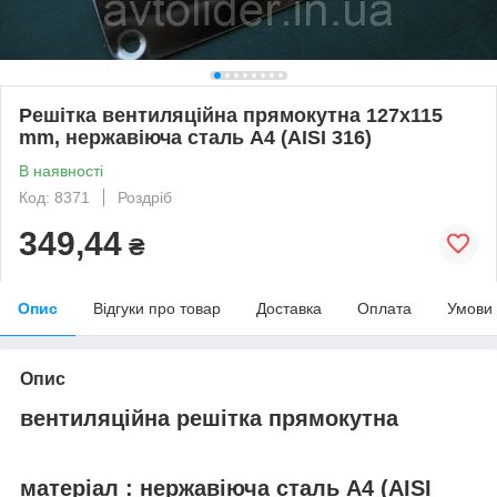
Решітка вентиляційна прямокутна 127x115
mm, нержавіюча сталь А4 (AISI 316)
В наявності
Код: 8371
Роздріб
349,44
₴
Опис
Відгуки про товар
Доставка
Оплата
Умови
Опис
вентиляційна решітка прямокутна
матеріал : нержавіюча сталь А4 (AISI