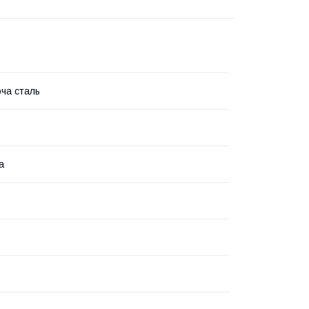
ча сталь
а