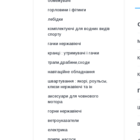
обмежувачі
горловини і фітинги
лебідки
комплектуючі для водних видів
спорту
М
гачки нержавіючі
кранці : утримувачі і гачки
К
трапи,драбини,сходи
навігаційне обладнання
К
швартування : якорі, роульсы,
клюзи нержавіючі та ін
аксесуари для човнового
мотора
горни нержавіючі
ветроуказатели
В
електрика
помпи, насоси