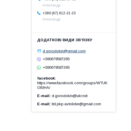
Александр
+380 (67) 612-21-23
Александр
d.gorodokin@gmail.com
+380679587265
+380679587265
facebook
https://www.facebook.com/groups/WTUK
OBIHA/
E-mail
d.gorodokin@ukr.net
E-mail
ltd.pkp.avtolider@gmail.com