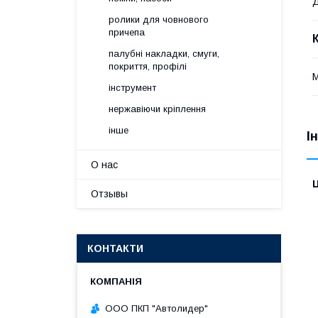
Д
ролики для човнового
причепа
палубні накладки, смуги,
покриття, профілі
М
інструмент
нержавіючи кріплення
інше
І
О нас
Ц
Отзывы
КОНТАКТИ
ООО ПКП "Автолидер"