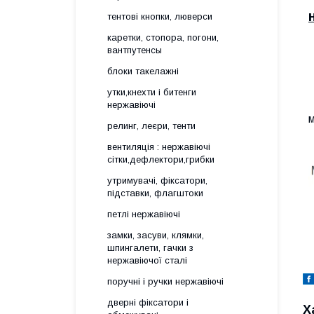
тентові кнопки, люверси
каретки, стопора, погони,
вантпутенсы
блоки такелажні
утки,кнехти і битенги
нержавіючі
м
релинг, леєри, тенти
вентиляція : нержавіючі
сітки,дефлектори,грибки
утримувачі, фіксатори,
підставки, флагштоки
петлі нержавіючі
замки, засуви, клямки,
шпингалети, гачки з
нержавіючої сталі
поручні і ручки нержавіючі
дверні фіксатори і
Х