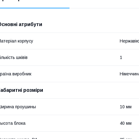
Основні атрибути
атеріал корпусу
Нержавію
ількість шківів
1
раїна виробник
Німеччин
Габаритні розміри
Ширина проушины
10 мм
ысота блока
40 мм