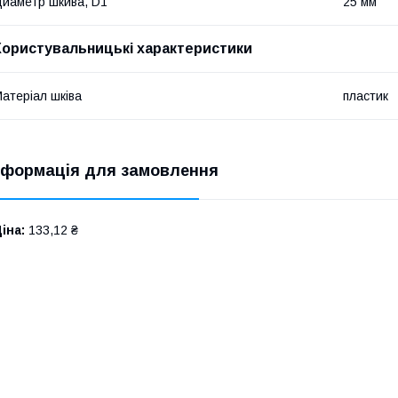
иаметр шкива, D1
25 мм
Користувальницькі характеристики
атеріал шківа
пластик
нформація для замовлення
іна:
133,12 ₴