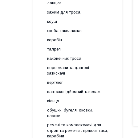
ланцюг
зажим для троса
коуш
скоба такелажная
карабін
талреп
наконечник троса
норсемани та цангові
затискачі
вертлюг
вантажопідйомний такелаж
кільця
обушки, бугеля, оковки,
планки
ремені та комплектуючі для
строп та ременів : пряжки, гаки,
карабіни