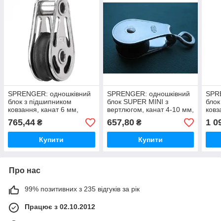
SPRENGER: одношківний
SPRENGER: одношківний
SPR
блок з підшипником
блок SUPER MINI з
блок
ковзання, канат 6 мм,
вертлюгом, канат 4-10 мм,
ковз
нержавіюча сталь А2 (AISI
нержавіюча сталь А2 (AISI
кана
765,44
657,80
1 0
₴
₴
304)
304)
стал
Купити
Купити
Про нас
99% позитивних з 235 відгуків за рік
Працює з 02.10.2012