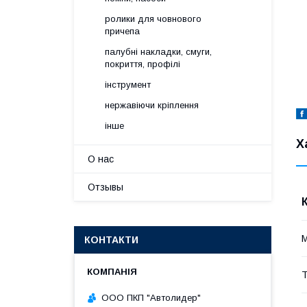
ролики для човнового
причепа
палубні накладки, смуги,
покриття, профілі
інструмент
нержавіючи кріплення
інше
Х
О нас
Отзывы
М
КОНТАКТИ
Т
ООО ПКП "Автолидер"