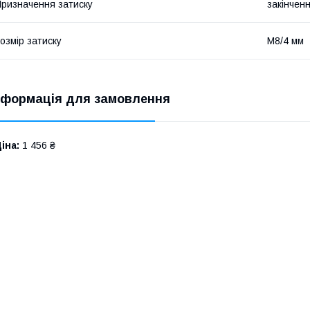
ризначення затиску
закінчен
озмір затиску
М8/4 мм
нформація для замовлення
іна:
1 456 ₴