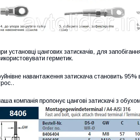
при установці цангових затискачів, для запобіганн
використовувати герметик.
руйнівне навантаження затискача становить 95% 
трос..
наша компанія пропонує цангові затискачі з обухом