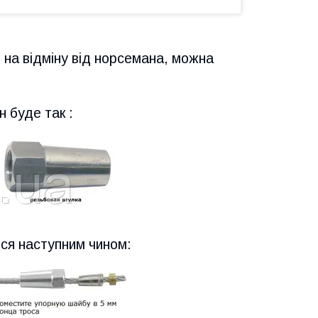
, на відміну від норсемана, можна
н буде так :
ься наступним чином: