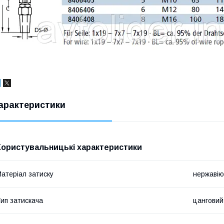
арактеристики
Користувальницькі характеристики
атеріал затиску
нержавію
ип затискача
цанговий