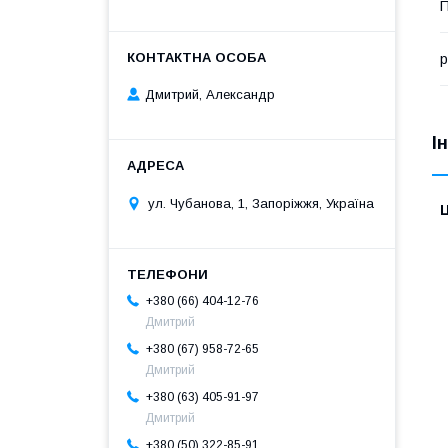
П
р
Дмитрий, Александр
І
ул. Чубанова, 1, Запоріжжя, Україна
Ц
+380 (66) 404-12-76
Дмитрий
+380 (67) 958-72-65
Дмитрий
+380 (63) 405-91-97
Дмитрий
+380 (50) 322-85-91