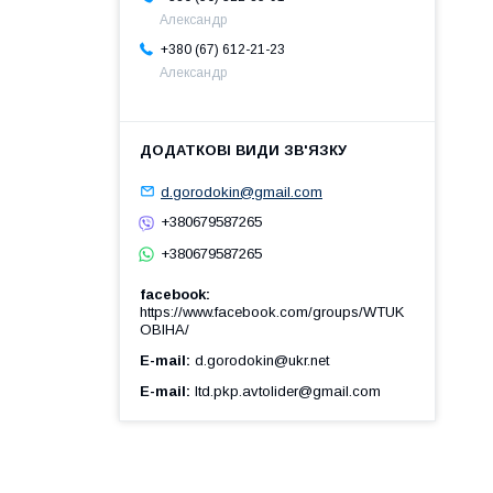
Александр
+380 (67) 612-21-23
Александр
d.gorodokin@gmail.com
+380679587265
+380679587265
facebook
https://www.facebook.com/groups/WTUK
OBIHA/
E-mail
d.gorodokin@ukr.net
E-mail
ltd.pkp.avtolider@gmail.com