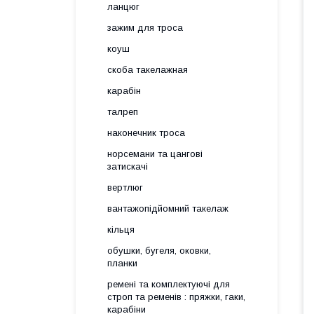
ланцюг
зажим для троса
коуш
скоба такелажная
карабін
талреп
наконечник троса
норсемани та цангові
затискачі
вертлюг
вантажопідйомний такелаж
кільця
обушки, бугеля, оковки,
планки
ремені та комплектуючі для
строп та ременів : пряжки, гаки,
карабіни