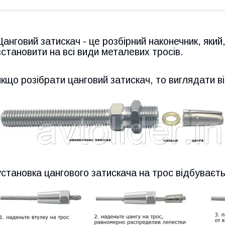
Цанговий затискач - це розбірний наконечник, який
встановити на всі види металевих тросів.
якщо розібрати цанговий затискач, то виглядати ві
установка цангового затискача на трос відбуваєт