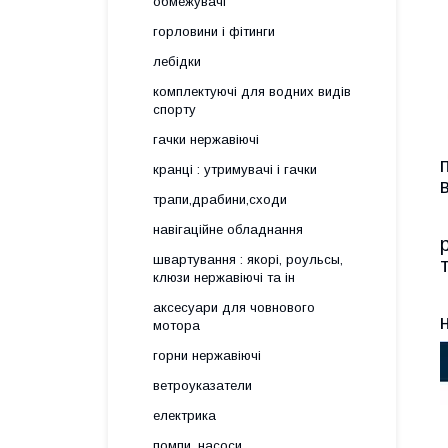
обмежувачі
горловини і фітинги
лебідки
комплектуючі для водних видів
спорту
гачки нержавіючі
кранці : утримувачі і гачки
трапи,драбини,сходи
навігаційне обладнання
швартування : якорі, роульсы,
клюзи нержавіючі та ін
аксесуари для човнового
мотора
горни нержавіючі
ветроуказатели
електрика
помпи, насоси