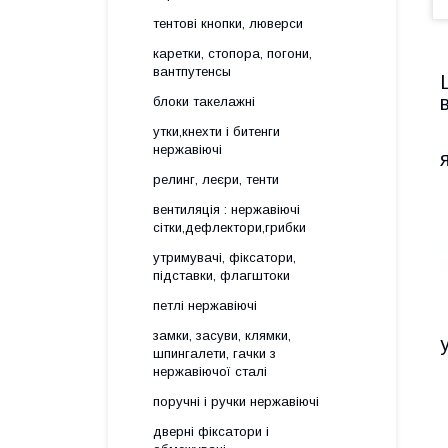
тентові кнопки, люверси
каретки, стопора, погони,
вантпутенсы
блоки такелажні
утки,кнехти і битенги
нержавіючі
релинг, леєри, тенти
вентиляція : нержавіючі
сітки,дефлектори,грибки
утримувачі, фіксатори,
підставки, флагштоки
петлі нержавіючі
замки, засуви, клямки,
шпингалети, гачки з
нержавіючої сталі
поручні і ручки нержавіючі
дверні фіксатори і