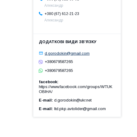
Александр
+380 (67) 612-21-23
Александр
d.gorodokin@gmail.com
+380679587265
+380679587265
facebook
https://www.facebook.com/groups/WTUK
OBIHA/
E-mail
d.gorodokin@ukr.net
E-mail
ltd.pkp.avtolider@gmail.com