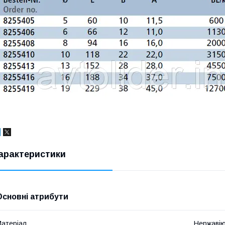
арактеристики
Основні атрибути
атеріал
Нержавію