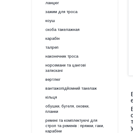
ланцюг
зажим для троса
коуш
скоба такелажная
карабін
талреп
наконечник троса
норсемани та цангові
затискачі
вертлюг
вантажопідйомний такелаж
кільця
обушки, бугеля, оковки,
планки
ремені та комплектуючі для
строп та ременів : пряжки, гаки,
карабіни