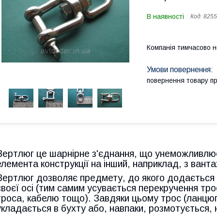
В наявності
Код:
8255
Компанія тимчасово 
повернення товару п
Вертлюг це шарнірне з'єднання, що унеможливлю
елемента конструкції на інший, наприклад, з ванта
Вертлюг дозволяє предмету, до якого додається 
своєї осі (тим самим усувається перекручення тр
троса, кабелю тощо). Завдяки цьому трос (ланцюг, 
укладається в бухту або, навпаки, розмотується,