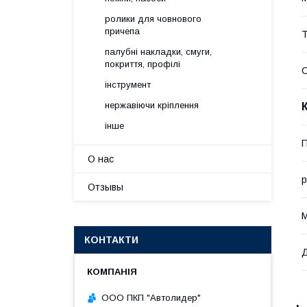
ролики для човнового
причепа
Т
палубні накладки, смуги,
покриття, профілі
інструмент
нержавіючи кріплення
інше
П
О нас
р
Отзывы
М
КОНТАКТИ
ООО ПКП "Автолидер"