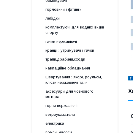
обмежувачі
горловини і фітинги
лебідки
комплектуючі для водних видів
спорту
гачки нержавіючі
кранці : утримувачі і гачки
трапи,драбини,сходи
навігаційне обладнання
швартування : якорі, роульсы,
клюзи нержавіючі та ін
Х
аксесуари для човнового
мотора
горни нержавіючі
ветроуказатели
електрика
М
помпи, насоси