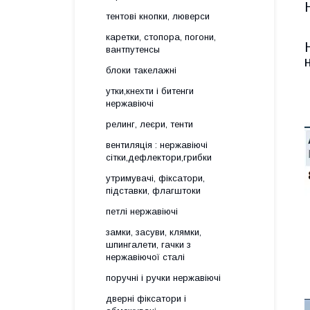
тентові кнопки, люверси
каретки, стопора, погони,
вантпутенсы
блоки такелажні
утки,кнехти і битенги
нержавіючі
релинг, леєри, тенти
вентиляція : нержавіючі
сітки,дефлектори,грибки
утримувачі, фіксатори,
підставки, флагштоки
петлі нержавіючі
замки, засуви, клямки,
шпингалети, гачки з
нержавіючої сталі
поручні і ручки нержавіючі
дверні фіксатори і