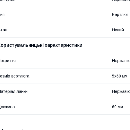
ип
Вертлюг
Стан
Новий
Користувальницькі характеристики
окриття
Нержавію
озмір вертлюга
5х60 мм
атеріал ланки
Нержавію
Довжина
60 мм