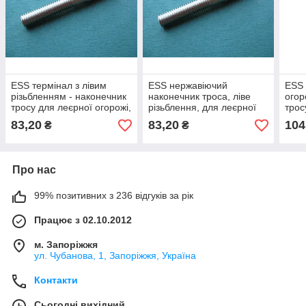
ESS термінал з лівим
ESS нержавіючий
ESS 
різьбленням - наконечник
наконечник троса, ліве
огор
тросу для леєрної огорожі,
різьблення, для леєрної
трос
нержавіюча сталь А4 (AISI
огорожі, нержавіюча сталь
А4 (
83,20
83,20
104
₴
₴
316)
А4 (AISI 316)
Про нас
99% позитивних з 236 відгуків за рік
Працює з 02.10.2012
м. Запоріжжя
ул. Чубанова, 1, Запоріжжя, Україна
Контакти
Сьогодні вихідний