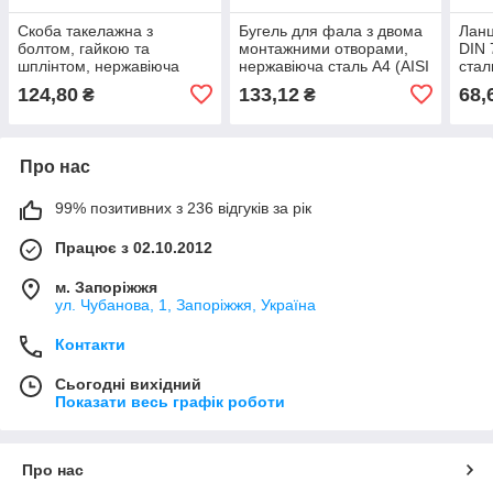
Скоба такелажна з
Бугель для фала з двома
Ланц
болтом, гайкою та
монтажними отворами,
DIN 
шплінтом, нержавіюча
нержавіюча сталь А4 (AISI
стал
сталь А4 (AISI 316)
316)
124,80
133,12
68,
₴
₴
Про нас
99% позитивних з 236 відгуків за рік
Працює з 02.10.2012
м. Запоріжжя
ул. Чубанова, 1, Запоріжжя, Україна
Контакти
Сьогодні вихідний
Показати весь графік роботи
Про нас