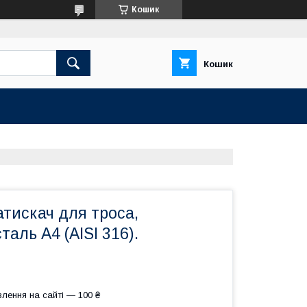
Кошик
Кошик
тискач для троса,
таль А4 (AISI 316).
лення на сайті — 100 ₴