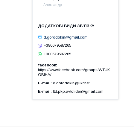
Александр
d.gorodokin@gmail.com
+380679587265
+380679587265
facebook
https://www.facebook.com/groups/WTUK
OBIHA/
E-mail
d.gorodokin@ukr.net
E-mail
ltd.pkp.avtolider@gmail.com