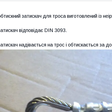
обтискний затискач для троса виготовлений із неір
затискач відповідає DIN 3093.
затискач надівається на трос і обтискається за д