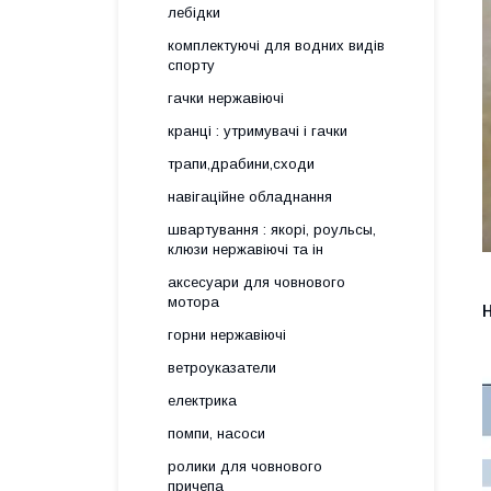
лебідки
комплектуючі для водних видів
спорту
гачки нержавіючі
кранці : утримувачі і гачки
трапи,драбини,сходи
навігаційне обладнання
швартування : якорі, роульсы,
клюзи нержавіючі та ін
аксесуари для човнового
мотора
горни нержавіючі
ветроуказатели
електрика
помпи, насоси
ролики для човнового
причепа