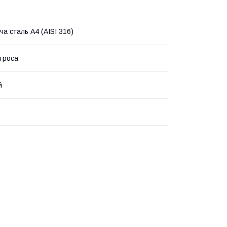
ча сталь А4 (AISI 316)
 троса
й