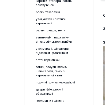
каретки, стопора, погони,
вантпутенсы
блоки такелажні
утки,кнехти і битенги
нержавіючі
релинг, леєри, тенти
вентиляція : нержавіючі
сітки,дефлектори,грибки
утримувачі, фіксатори,
підставки, флагштоки
петлі нержавіючі
замки, засуви, клямки,
шпингалети, гачки з
нержавіючої сталі
поручні і ручки нержавіючі
дверні фіксатори і
обмежувачі
горловини і фітинги