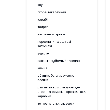
коуш
скоба такелажная
карабін
талреп
наконечник троса
норсемани та цангові
затискачі
вертлюг
вантажопідйомний такелаж
кільця
обушки, бугеля, оковки,
планки
ремені та комплектуючі для
строп та ременів : пряжки, гаки,
карабіни
тентові кнопки, люверси