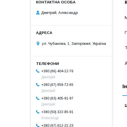
Дмитрий, Александр
М
П
ул. Чубанова, 1, Запоріжжя, Україна
Т
д
+380 (66) 404-12-76
Дмитрий
+380 (67) 958-72-65
І
Дмитрий
+380 (63) 405-91-97
Дмитрий
Ц
+380 (50) 322-85-91
Александр
+380 (67) 612-21-23