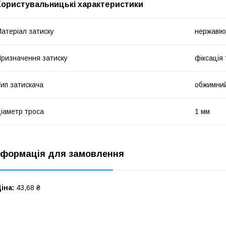
Користувальницькі характеристики
атеріал затиску
нержавію
ризначення затиску
фіксація
ип затискача
обжимни
іаметр троса
1 мм
нформація для замовлення
іна:
43,68 ₴