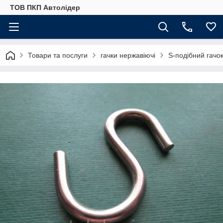
ТОВ ПКП Автолідер
Товари та послуги
гачки нержавіючі
S-подібний гачо