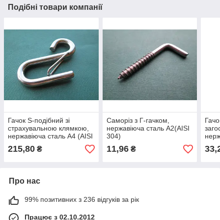
Подібні товари компанії
Гачок S-подібний зі
Саморіз з Г-гачком,
Гачо
страхувальною клямкою,
нержавіюча сталь А2(AISI
заго
нержавіюча сталь А4 (AISI
304)
нерж
316)
304)
215,80
11,96
33,
₴
₴
Про нас
99% позитивних з 236 відгуків за рік
Працює з 02.10.2012