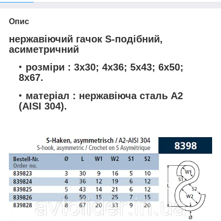
Опис
нержавіючий гачок S-подібний,
асиметричний
розміри : 3х30; 4х36; 5х43; 6х50;
8х67.
матеріал : нержавіюча сталь А2
(AISI 304).