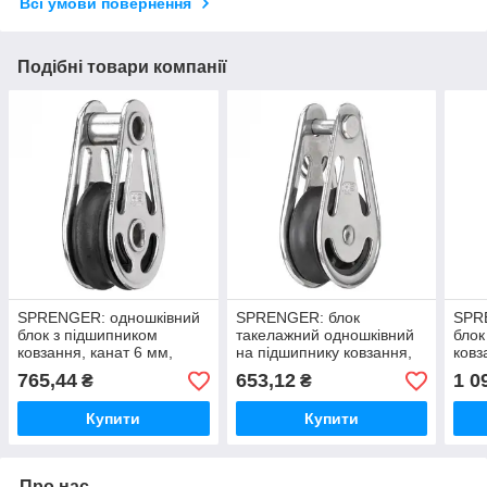
Всі умови повернення
Подібні товари компанії
SPRENGER: одношківний
SPRENGER: блок
SPR
блок з підшипником
такелажний одношківний
блок
ковзання, канат 6 мм,
на підшипнику ковзання,
ковз
нержавіюча сталь А2 (AISI
канат 8 мм, нержавіюча
кана
765,44
653,12
1 0
₴
₴
304)
сталь А2 (AISI 304)
стал
Купити
Купити
Про нас