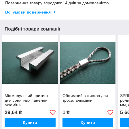
Повернення товару впродовж 14 днів за домовленістю
Всі умови повернення
Подібні товари компанії
Міжмодульний притиск
Обжимний затискач для
SPRE
для сонячних панелей,
троса, алюміній
роли
алюміній
мм, 
29,64
1
5 6
₴
₴
Купити
Купити