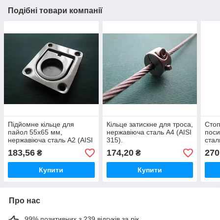
Подібні товари компанії
Підйомне кільце для
Кільце затискне для троса,
Стоп
пайол 55х65 мм,
нержавіюча сталь А4 (AISI
поси
нержавіюча сталь А2 (AISI
315).
стал
304)
183,56
174,20
270
₴
₴
Купити
Купити
Про нас
99% позитивних з 239 відгуків за рік