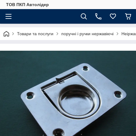
ТОВ ПКП Автолідер
Товари та послуги
поручні і ручки нержавіючі
Неіржа