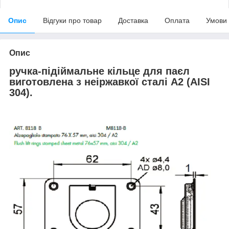
Опис
Відгуки про товар
Доставка
Оплата
Умови
Опис
ручка-підіймальне кільце для паєл
виготовлена з неіржавкої сталі А2 (AISI
304).