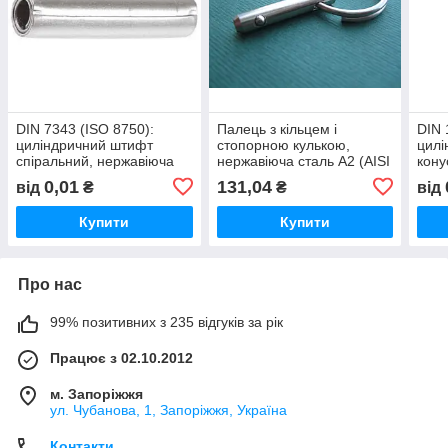
DIN 7343 (ISO 8750):
Палець з кільцем і
DIN 
циліндричний штифт
стопорною кулькою,
цилі
спіральний, нержавіюча
нержавіюча сталь А2 (AISI
кону
сталь А2 (AISI 304)
304)
поло
0,01
131,04
від
₴
₴
від
нерж
Купити
Купити
Про нас
99% позитивних з 235 відгуків за рік
Працює з 02.10.2012
м. Запоріжжя
ул. Чубанова, 1, Запоріжжя, Україна
Контакти