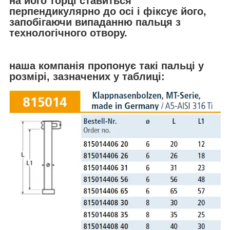
на його торці ставиться
перпендикулярно до осі і фіксує його,
запобігаючи випаданню пальця з
технологічного отвору.
наша компанія пропонує такі пальці у
розмірі, зазначених у таблиці: