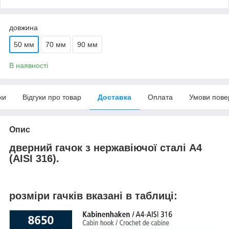
довжина
50 мм
70 мм
90 мм
В наявності
ки
Відгуки про товар
Доставка
Оплата
Умови пове
Опис
дверний гачок з нержавіючої сталі А4
(AISI 316).
розміри гачків вказані в таблиці: