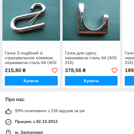
Гачок S-подібний зі
Гачок для одягу,
Гачо
страхувальною клямкою,
нержавіюча сталь А4 (AISI
нерж
нержавіюча сталь А4 (AISI
316)
316)
316)
215,80
378,56
199
₴
₴
Купити
Купити
Про нас
99% позитивних з 236 відгуків за рік
Працює з 02.10.2012
м. Запоріжжя