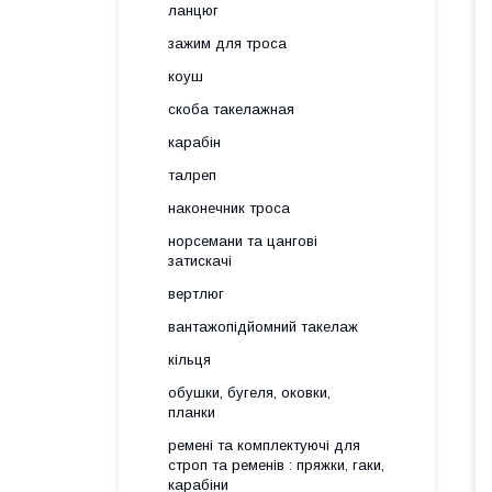
ланцюг
зажим для троса
коуш
скоба такелажная
карабін
талреп
наконечник троса
норсемани та цангові
затискачі
вертлюг
вантажопідйомний такелаж
кільця
обушки, бугеля, оковки,
планки
ремені та комплектуючі для
строп та ременів : пряжки, гаки,
карабіни