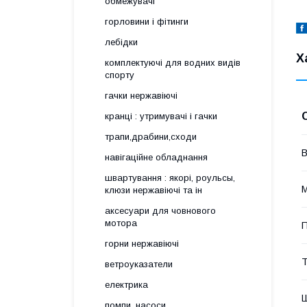
обмежувачі
горловини і фітинги
лебідки
Х
комплектуючі для водних видів
спорту
гачки нержавіючі
кранці : утримувачі і гачки
трапи,драбини,сходи
В
навігаційне обладнання
швартування : якорі, роульсы,
М
клюзи нержавіючі та ін
аксесуари для човнового
мотора
П
горни нержавіючі
ветроуказатели
електрика
помпи, насоси