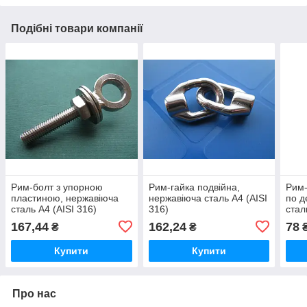
Подібні товари компанії
Рим-болт з упорною
Рим-гайка подвійна,
Рим-
пластиною, нержавіюча
нержавіюча сталь А4 (AISI
по д
сталь А4 (AISI 316)
316)
стал
167,44
162,24
78
₴
₴
Купити
Купити
Про нас