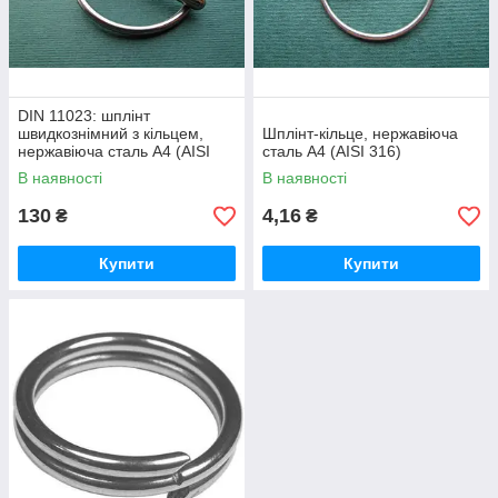
DIN 11023: шплінт
швидкознімний з кільцем,
Шплінт-кільце, нержавіюча
нержавіюча сталь А4 (AISI
сталь А4 (AISI 316)
316)
В наявності
В наявності
130
4,16
₴
₴
Купити
Купити