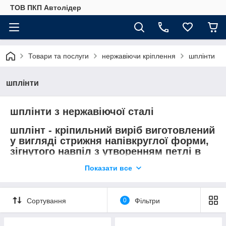
ТОВ ПКП Автолідер
Товари та послуги
нержавіючи кріплення
шплінти
шплінти
шплінти з нержавіючої сталі
шплінт - кріпильний виріб виготовлений
у вигляді стрижня напівкруглої форми,
зігнутого навпіл з утворенням петлі в
місці згину. застосовується для фіксації
Показати все
та запобігання самооткручивания гайок,
або скріплення слабонавантажених
деталей.
Сортування
0
Фільтри