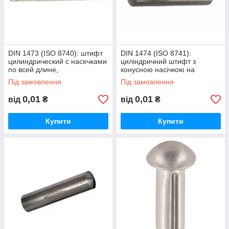
DIN 1473 (ISO 8740): штифт
DIN 1474 (ISO 8741):
цилиндрический с насечками
циліндричний штифт з
по всей длине,
конусною насічкою на
нержавеющая сталь А1 (AISI
половину довжини,
Під замовлення
Під замовлення
301)
нержавіюча сталь А1
0,01
0,01
від
₴
від
₴
Купити
Купити