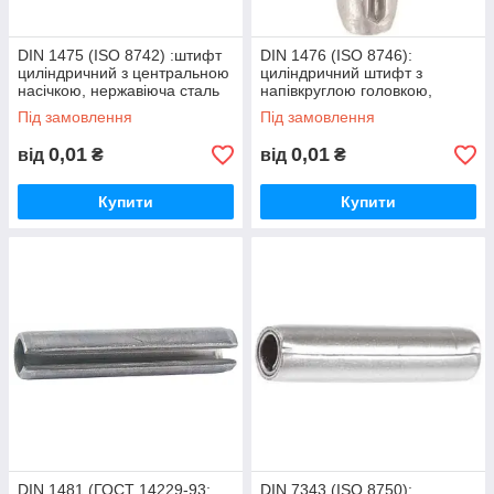
DIN 1475 (ISO 8742) :штифт
DIN 1476 (ISO 8746):
циліндричний з центральною
циліндричний штифт з
насічкою, нержавіюча сталь
напівкруглою головкою,
А1
нержавіюча сталь А1 (AISI
Під замовлення
Під замовлення
301)
0,01
0,01
від
₴
від
₴
Купити
Купити
DIN 1481 (ГОСТ 14229-93;
DIN 7343 (ISO 8750):