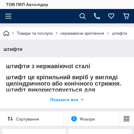
ТОВ ПКП Автолідер
Товари та послуги
нержавіючи кріплення
штифти
штифти
штифти з нержавіючої сталі
штифт це кріпильний виріб у вигляді
циліндричного або конічного стрижня.
штифт використовується для
нерухомого з'єднання деталей
Показати все
механізмів.
Сортування
0
Фільтри