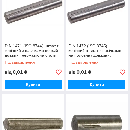
DIN 1471 (ISO 8744): штифт
DIN 1472 (ISO 8745):
конічний з насічками по всій
конічний штифт з насічками
довжині, нержавіюча сталь
на половину довжини,
А1 (AISI 301)
нержавіюча сталь А1 (AISI
Під замовлення
Під замовлення
301)
0,01
0,01
від
₴
від
₴
Купити
Купити